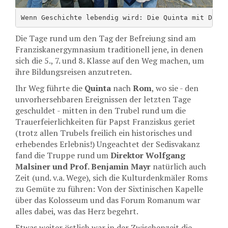
Wenn Geschichte lebendig wird: Die Quinta mit Dir.
Die Tage rund um den Tag der Befreiung sind am
Franziskanergymnasium traditionell jene, in denen
sich die 5., 7. und 8. Klasse auf den Weg machen, um
ihre Bildungsreisen anzutreten.
Ihr Weg führte die
Quinta
nach
Rom
, wo sie - den
unvorhersehbaren Ereignissen der letzten Tage
geschuldet - mitten in den Trubel rund um die
Trauerfeierlichkeiten für Papst Franziskus geriet
(trotz allen Trubels freilich ein historisches und
erhebendes Erlebnis!) Ungeachtet der Sedisvakanz
fand die Truppe rund um
Direktor Wolfgang
Malsiner und Prof. Benjamin Mayr
natürlich auch
Zeit (und. v.a. Wege), sich die Kulturdenkmäler Roms
zu Gemüte zu führen: Von der Sixtinischen Kapelle
über das Kolosseum und das Forum Romanum war
alles dabei, was das Herz begehrt.
Etwas weiter östlich war in der Zwischenzeit die