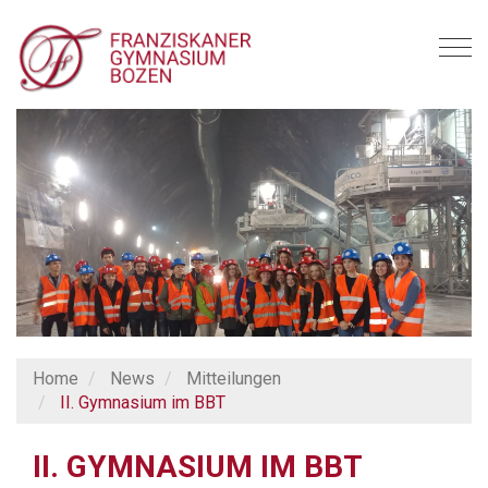
T
o
g
g
l
e
n
a
v
i
g
a
t
i
Home
News
Mitteilungen
o
II. Gymnasium im BBT
n
II. GYMNASIUM IM BBT