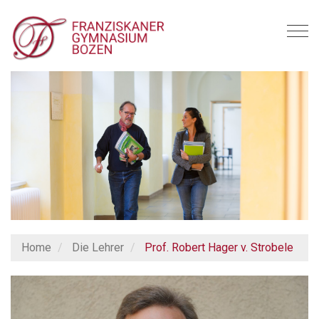
T
o
g
g
l
e
n
a
v
i
g
a
t
i
Home
Die Lehrer
Prof. Robert Hager v. Strobele
o
n