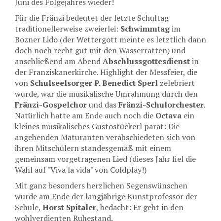
Juni des Folgejahres wieder!
Für die Fränzi bedeutet der letzte Schultag
traditionellerweise zweierlei:
Schwimmtag
im
Bozner Lido (der Wettergott meinte es letztlich dann
doch noch recht gut mit den Wasserratten) und
anschließend am Abend
Abschlussgottesdienst
in
der Franziskanerkirche. Highlight der Messfeier, die
von
Schulseelsorger P. Benedict Sperl
zelebriert
wurde, war die musikalische Umrahmung durch den
Fränzi-Gospelchor
und das
Fränzi-Schulorchester
.
Natürlich hatte am Ende auch noch die
Octava
ein
kleines musikalisches Gustostückerl parat: Die
angehenden Maturanten verabschiedeten sich von
ihren Mitschülern standesgemäß mit einem
gemeinsam vorgetragenen Lied (dieses Jahr fiel die
Wahl auf "Viva la vida" von Coldplay!)
Mit ganz besonders herzlichen Segenswünschen
wurde am Ende der langjährige Kunstprofessor der
Schule,
Horst Spitaler
, bedacht: Er geht in den
wohlverdienten Ruhestand.