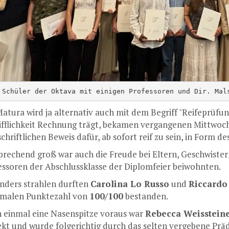
 Schüler der Oktava mit einigen Professoren und Dir. Mal
Matura wird ja alternativ auch mit dem Begriff "Reifeprüf
ifflichkeit Rechnung trägt, bekamen vergangenen Mittwoc
chriftlichen Beweis dafür, ab sofort reif zu sein, in Form de
prechend groß war auch die Freude bei Eltern, Geschwister
essoren der Abschlussklasse der Diplomfeier beiwohnten.
nders strahlen durften
Carolina Lo Russo
und
Riccardo
malen Punktezahl von
100/100
bestanden.
 einmal eine Nasenspitze voraus war
Rebecca Weisstein
ekt und wurde folgerichtig durch das selten vergebene Prä