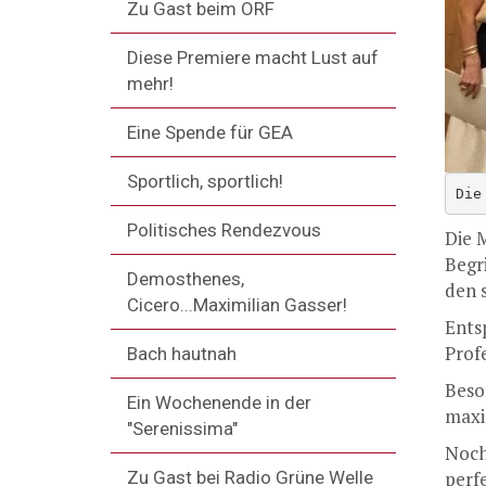
Zu Gast beim ORF
Diese Premiere macht Lust auf
mehr!
Eine Spende für GEA
Sportlich, sportlich!
Die
Politisches Rendezvous
Die 
Begr
Demosthenes,
den s
Cicero...Maximilian Gasser!
Ents
Prof
Bach hautnah
Beso
Ein Wochenende in der
maxi
"Serenissima"
Noch
Zu Gast bei Radio Grüne Welle
perf