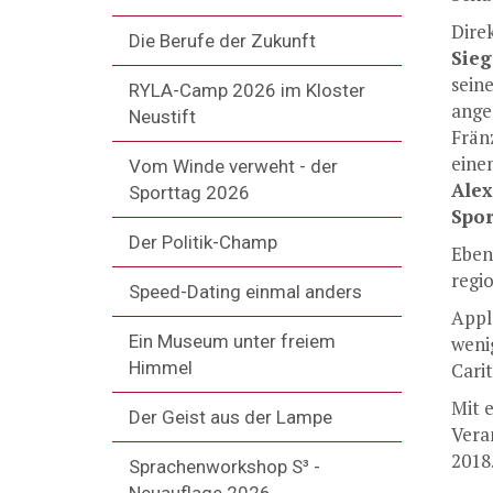
Dire
Die Berufe der Zukunft
Sieg
sein
RYLA-Camp 2026 im Kloster
ange
Neustift
Frän
eine
Vom Winde verweht - der
Ale
Sporttag 2026
Spo
Der Politik-Champ
Eben
regi
Speed-Dating einmal anders
Appl
Ein Museum unter freiem
weni
Himmel
Cari
Mit 
Der Geist aus der Lampe
Vera
2018
Sprachenworkshop S³ -