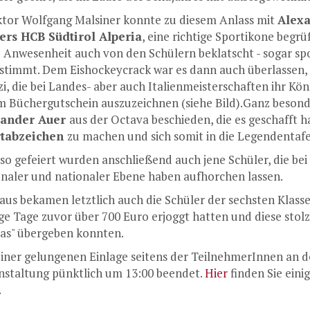
ktor Wolfgang Malsiner konnte zu diesem Anlass mit
Alexa
ers HCB Südtirol Alperia
, eine richtige Sportikone beg
e Anwesenheit auch von den Schülern beklatscht - sogar 
stimmt. Dem Eishockeycrack war es dann auch überlassen, d
zi, die bei Landes- aber auch Italienmeisterschaften ihr Kö
m Büchergutschein auszuzeichnen (siehe Bild).Ganz beson
xander Auer
aus der Octava beschieden, die es geschafft h
rtabzeichen
zu machen und sich somit in die Legendentafe
so gefeiert wurden anschließend auch jene Schüler, die b
onaler und nationaler Ebene haben aufhorchen lassen.
aus bekamen letztlich auch die Schüler der sechsten Klass
ge Tage zuvor über 700 Euro erjoggt hatten und diese stol
tas" übergeben konnten.
einer gelungenen Einlage seitens der TeilnehmerInnen an d
nstaltung pünktlich um 13:00 beendet.
Hier
finden Sie ein
.