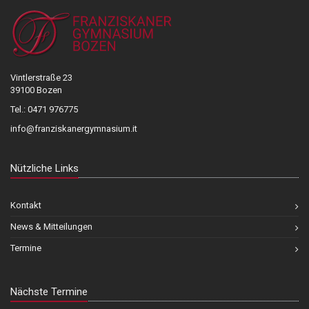
e
a
p
o
t
Vintlerstraße 23
e
39100 Bozen
k
Tel.: 0471 976775
info@franziskanergymnasium.it
Nützliche Links
Kontakt
News & Mitteilungen
Termine
Nächste Termine