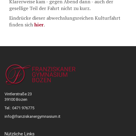
Klarerweise kam - gegen Abend dann - auch der
gesellige Teil der Fahrt nicht zu kurz.
Eindrücke dieser abwechslungsreichen Kulturfahrt
finden sich
hier
.
Vintlerstraße 23
39100 Bozen
Tel.: 0471 976775
info@franziskanergymnasium.it
Nützliche Links