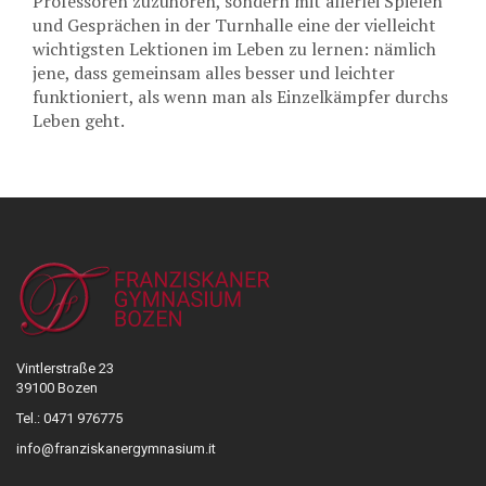
Professoren zuzuhören, sondern mit allerlei Spielen
und Gesprächen in der Turnhalle eine der vielleicht
wichtigsten Lektionen im Leben zu lernen: nämlich
jene, dass gemeinsam alles besser und leichter
funktioniert, als wenn man als Einzelkämpfer durchs
Leben geht.
Vintlerstraße 23
39100 Bozen
Tel.: 0471 976775
info@franziskanergymnasium.it