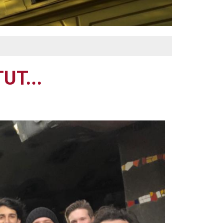
.
UT...