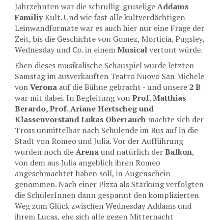
Jahrzehnten war die schrullig-gruselige
Addams
Familiy
Kult. Und wie fast alle kultverdächtigen
Leinwandformate war es auch hier nur eine Frage der
Zeit, bis die Geschichte von Gomez, Morticia, Pugsley,
Wednesday und Co. in einem
Musical
vertont würde.
Eben dieses musikalische Schauspiel wurde letzten
Samstag im ausverkauften Teatro Nuovo San Michele
von
Verona
auf die Bühne gebracht - und unsere
2 B
war mit dabei. In Begleitung von
Prof. Matthias
Berardo, Prof. Ariane Hertscheg und
Klassenvorstand Lukas Oberrauch
machte sich der
Tross unmittelbar nach Schulende im Bus auf in die
Stadt von Romeo und Julia. Vor der Aufführung
wurden noch die
Arena
und natürlich der
Balkon
,
von dem aus Julia angeblich ihren Romeo
angeschmachtet haben soll, in Augenschein
genommen. Nach einer Pizza als Stärkung verfolgten
die SchülerInnen dann gespannt den komplizierten
Weg zum Glück zwischen Wednesday Addams und
ihrem Lucas, ehe sich alle gegen Mitternacht